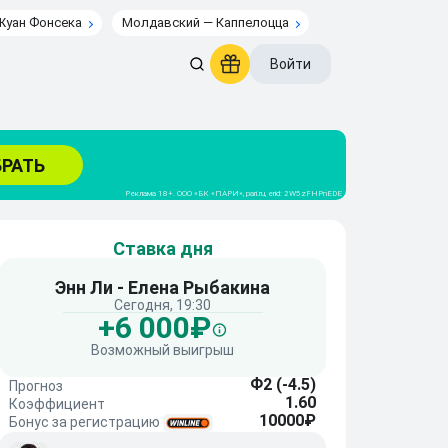
Жуан Фонсека
Молдавский — Каппелоцца
Войти
Ставка дня
Энн Ли - Елена Рыбакина
Сегодня, 19:30
+6 000₽
Возможный выигрыш
Ф2 (-4.5)
Прогноз
1.60
Коэффициент
10000₽
Бонус за регистрацию