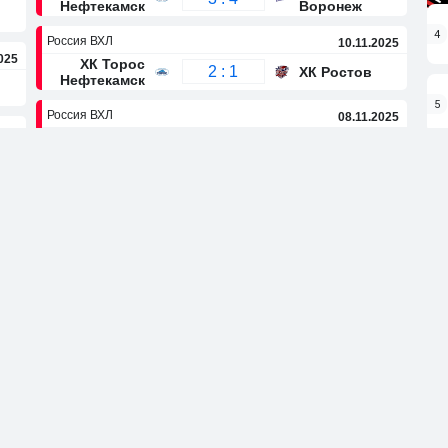
Нефтекамск
Воронеж
4
Россия ВХЛ
10.11.2025
025
ХК Торос
2 : 1
ХК Ростов
Нефтекамск
5
Россия ВХЛ
08.11.2025
025
ХК Торос
2 : 3
ХК Тамбов
Нефтекамск
6
Россия ВХЛ
03.11.2025
025
ХК Торос
1 : 4
Dinamo-Altai
Нефтекамск
7
Россия ВХЛ
01.11.2025
025
Металлург
ХК Торос
3 : 0
Новокузнецк
Нефтекамск
и
В
П
Голы
51
11
226 : 131