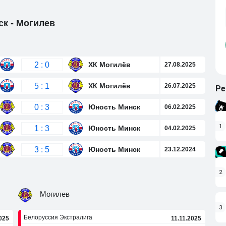
ск - Могилев
2 : 0
ХК Могилёв
27.08.2025
5 : 1
ХК Могилёв
26.07.2025
Ре
0 : 3
Юность Минск
06.02.2025
1
1 : 3
Юность Минск
04.02.2025
3 : 5
Юность Минск
23.12.2024
2
Могилев
3
Белоруссия Экстралига
025
11.11.2025