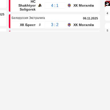
HC
4 : 1
Shakhtyor
ХК Могилёв
Soligorsk
4
025
Белоруссия Экстралига
06.11.2025
3 : 2
ХК Брест
ХК Могилёв
5
025
Белоруссия Экстралига
04.11.2025
5 : 1
ХК Брест
ХК Могилёв
6
025
Белоруссия Экстралига
01.11.2025
4 : 1
Гомель
ХК Могилёв
7
Белоруссия Экстралига
30.10.2025
025
5 : 3
Гомель
ХК Могилёв
аблица
и
В
П
Голы