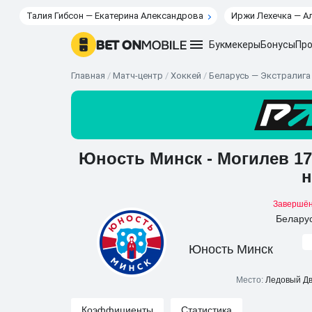
Талия Гибсон — Екатерина Александрова
Иржи Лехечка — А
Букмекеры
Бонусы
Про
Главная
/
Матч-центр
/
Хоккей
/
Беларусь — Экстралига
Юность Минск - Могилев 17
н
Завершё
Белару
Юность Минск
Место:
Ледовый Дв
Коэффициенты
Статистика