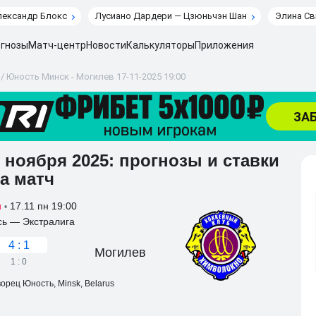
лександр Блокс
Лусиано Дардери — Цзюньчэн Шан
Элина Св
гнозы
Матч-центр
Новости
Калькуляторы
Приложения
/
Юность Минск - Могилев 17-11-2025 19:00
 ноября 2025: прогнозы и ставки
а матч
17.11 пн 19:00
н
•
сь — Экстралига
4 : 1
Могилев
1 : 0
орец Юность, Minsk, Belarus