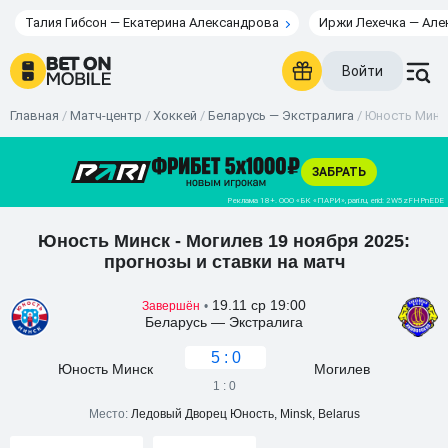
Талия Гибсон — Екатерина Александрова
Иржи Лехечка — Але
Войти
Главная
/
Матч-центр
/
Хоккей
/
Беларусь — Экстралига
/
Юность Минск
Юность Минск - Могилев 19 ноября 2025:
прогнозы и ставки на матч
19.11 ср 19:00
Завершён
•
Беларусь — Экстралига
5 : 0
Юность Минск
Могилев
1 : 0
Место:
Ледовый Дворец Юность, Minsk, Belarus