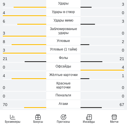
Удары
9
3
Удары в створ
4
0
Удары мимо
6
3
Заблокированые
3
удары
0
Угловые
8
2
Угловые (1 тaйм)
3
0
Фолы
21
21
Офсайды
0
4
Жёлтые карточки
4
1
Красные
0
карточки
0
Пенальти
0
0
Атаки
70
67
Сейвы
0
0
Опасные атаки
53
23