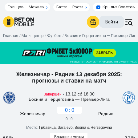
Гольцов — Межиев
Баттл — Роста
Крылья Советов —
Войти
Главная
/
Матч-центр
/
Футбол
/
Босния и Герцеговина — Премьер-Лига
Железничар - Радник 13 декабря 2025:
прогнозы и ставки на матч
13.12 сб 18:00
Завершён
•
Босния и Герцеговина — Премьер-Лига
0 : 0
Железничар
Радник
0 : 0
Место:
Грбавица, Sarajevo, Bosnia & Herzegovina
Владение мячом
68 %
32 %