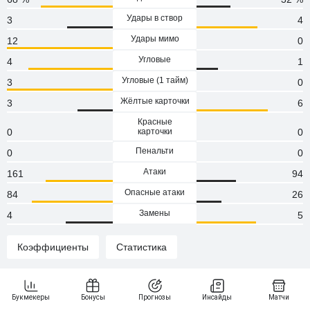
Удары в створ
3
4
Удары мимо
12
0
Угловые
4
1
Угловые (1 тaйм)
3
0
Жёлтые карточки
3
6
Красные
0
карточки
0
Пенальти
0
0
Атаки
161
94
Опасные атаки
84
26
Замены
4
5
Коэффициенты
Статистика
Статистика и результаты Железничар - Радник
Результаты личных встреч команд