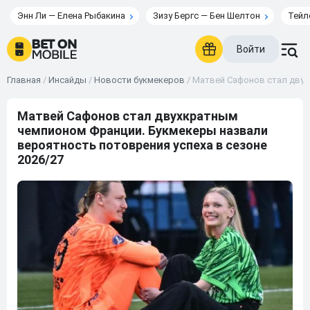
Энн Ли — Елена Рыбакина
Зизу Бергс — Бен Шелтон
Тейл
Войти
Главная
/
Инсайды
/
Новости букмекеров
/
Матвей Сафонов стал двух
Матвей Сафонов стал двухкратным
чемпионом Франции. Букмекеры назвали
вероятность потоврения успеха в сезоне
2026/27