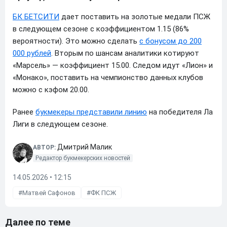
БК БЕТСИТИ
дает поставить на золотые медали ПСЖ
в следующем сезоне с коэффициентом 1.15 (86%
вероятности). Это можно сделать
с бонусом до 200
000 рублей
. Вторым по шансам аналитики котируют
«Марсель» — коэффициент 15.00. Следом идут «Лион» и
«Монако», поставить на чемпионство данных клубов
можно с кэфом 20.00.
Ранее
букмекеры представили линию
на победителя Ла
Лиги в следующем сезоне.
Дмитрий Малик
АВТОР:
Редактор букмекерских новостей
14.05.2026 • 12:15
Матвей Сафонов
ФК ПСЖ
Далее по теме