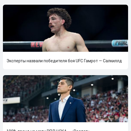
Эксперты назвали победителя боя UFC Гамрот — Салкиллд