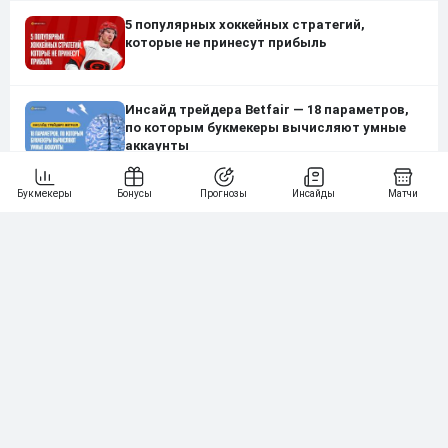
5 популярных хоккейных стратегий,
которые не принесут прибыль
Инсайд трейдера Betfair — 18 параметров,
по которым букмекеры вычисляют умные
аккаунты
Книга «Сигнал и шум» Нейта Сильвера.
Краткое содержание для ставочника
Нашли ошибку?
Сообщите нам
Подпишись на наши новости одним кликом: