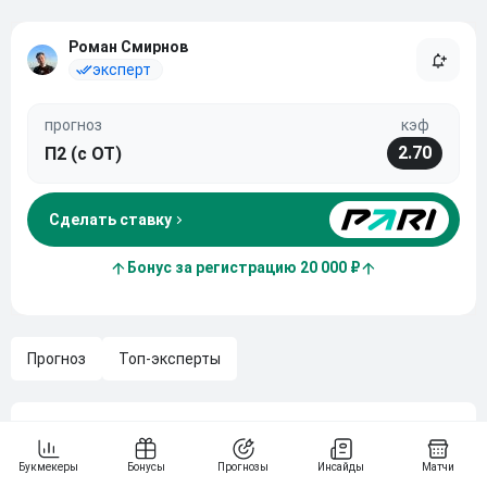
Роман Смирнов
эксперт
прогноз
кэф
2.70
П2 (с ОТ)
Сделать ставку
Бонус за регистрацию 20 000 ₽
Прогноз
Топ-эксперты
Майами Хит и Атланта Хокс встречаются в рамках
Летней Лиги НБА. Игра пройдет 11 июля и
начнется в 23:30 по московскому времени.