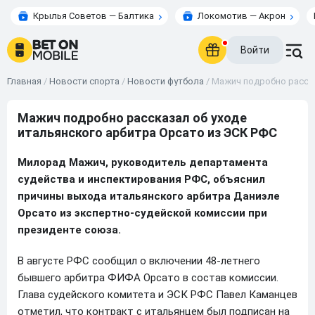
Крылья Советов — Балтика
Локомотив — Акрон
Войти
Главная
/
Новости спорта
/
Новости футбола
/
Мажич подробно расска
Мажич подробно рассказал об уходе
итальянского арбитра Орсато из ЭСК РФС
Милорад Мажич, руководитель департамента
судейства и инспектирования РФС, объяснил
причины выхода итальянского арбитра Даниэле
Орсато из экспертно-судейской комиссии при
президенте союза.
В августе РФС сообщил о включении 48-летнего
бывшего арбитра ФИФА Орсато в состав комиссии.
Глава судейского комитета и ЭСК РФС Павел Каманцев
отметил, что контракт с итальянцем был подписан на