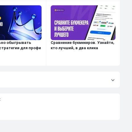
ьно обыгрывать
Сравнение букмекеров. Узнайте,
 стратегии для профи
кто лучший, в два клика
: