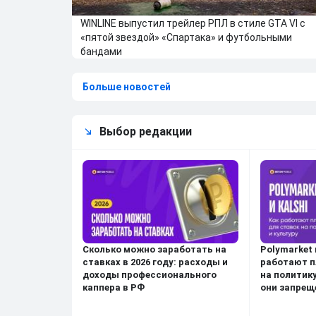
WINLINE выпустил трейлер РПЛ в стиле GTA VI с
«пятой звездой» «Спартака» и футбольными
бандами
Больше новостей
Выбор редакции
Сколько можно заработать на
Polymarket и
ставках в 2026 году: расходы и
работают п
доходы профессионального
на политику
каппера в РФ
они запрещ