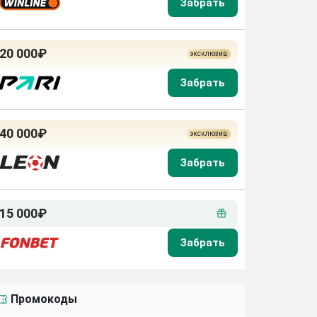
20 000₽
40 000₽
15 000₽
Промокоды