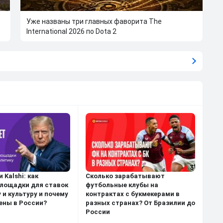
Уже названы три главных фаворита The
International 2026 по Dota 2
 Kalshi: как
Сколько зарабатывают
лощадки для ставок
футбольные клубы на
 и культуру и почему
контрактах с букмекерами в
ены в России?
разных странах? От Бразилии до
России