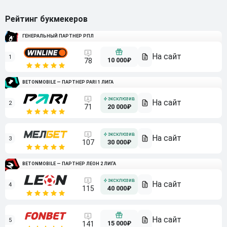
Рейтинг букмекеров
ГЕНЕРАЛЬНЫЙ ПАРТНЕР РПЛ
1
10 000₽
78
BETONMOBILE — ПАРТНЕР PARI 1 ЛИГА
2
71
20 000₽
3
107
30 000₽
BETONMOBILE — ПАРТНЕР ЛЕОН 2 ЛИГА
4
115
40 000₽
5
15 000₽
141