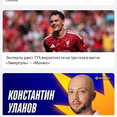
Эксперты дают 71% вероятности на три гола в матче
«Ливерпуль» — «Монако»