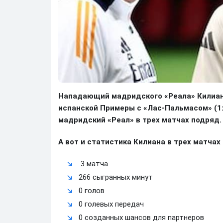
Нападающий мадридского «Реала» Килиан М
испанской Примеры с «Лас-Пальмасом» (1:
мадридский «Реал» в трех матчах подряд.
А вот и статистика Килиана в трех матчах 
3 матча
266 сыгранных минут
0 голов
0 голевых передач
0 созданных шансов для партнеров