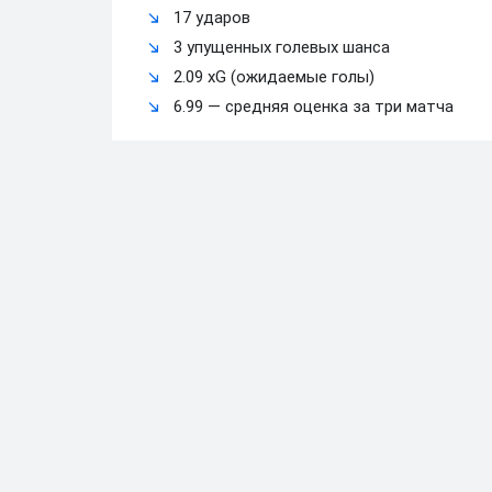
17 ударов
3 упущенных голевых шанса
2.09 xG (ожидаемые голы)
6.99 — средняя оценка за три матча
Букмекеры верили в голевую засуху в перв
Перед каждым матчем «Реала» букмекеры пре
коэффициенты были?
В 1 туре с «Мальоркой» на гол Мбаппе пр
Во 2 туре с «Вильядолидом» кэф чуть по
В 3 туре с «Лас-Пальмасом» букмекеры 
Если собрать экспресс из трех событий, то мы
Напомним, Мбаппе провёл за «Реал» четыре о
отметился одним голом в Суперкубке УЕФА.