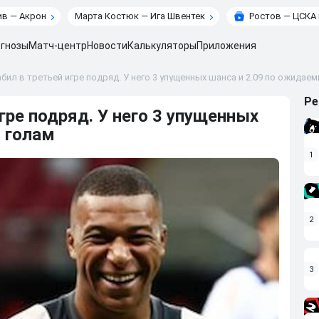
в — Акрон
Марта Костюк — Ига Швентек
Ростов — ЦСКА
гнозы
Матч-центр
Новости
Калькуляторы
Приложения
абил в третьей игре подряд. У него 3 упущенных шанса и 2.09 по ожидае
Ре
гре подряд. У него 3 упущенных
 голам
1
2
3