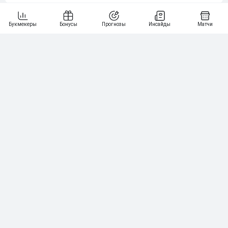
6
3 000₽
19
7
64
10 000₽
Смотреть всех