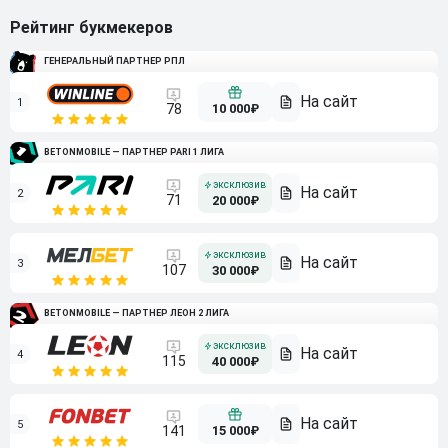
Рейтинг букмекеров
ГЕНЕРАЛЬНЫЙ ПАРТНЕР РПЛ
1
10 000₽
78
BETONMOBILE — ПАРТНЕР PARI 1 ЛИГА
2
71
20 000₽
3
107
30 000₽
BETONMOBILE — ПАРТНЕР ЛЕОН 2 ЛИГА
4
115
40 000₽
5
15 000₽
141