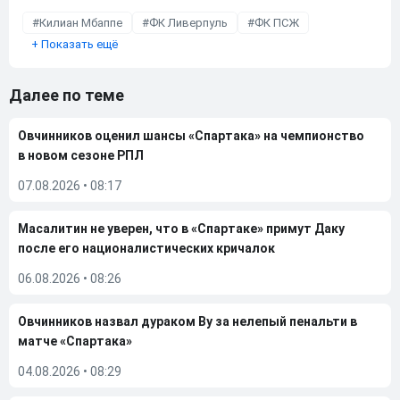
Килиан Мбаппе
ФК Ливерпуль
ФК ПСЖ
+
Показать ещё
Далее по теме
Овчинников оценил шансы «Спартака» на чемпионство
в новом сезоне РПЛ
07.08.2026
•
08:17
Масалитин не уверен, что в «Спартаке» примут Даку
после его националистических кричалок
06.08.2026
•
08:26
Овчинников назвал дураком Ву за нелепый пенальти в
матче «Спартака»
04.08.2026
•
08:29