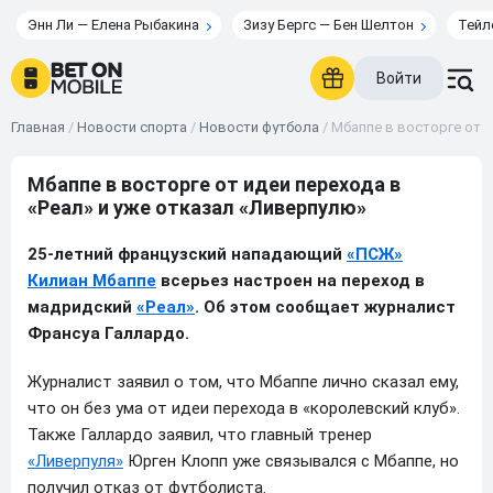
Энн Ли — Елена Рыбакина
Зизу Бергс — Бен Шелтон
Тейл
Войти
Главная
/
Новости спорта
/
Новости футбола
/
Мбаппе в восторге от и
Мбаппе в восторге от идеи перехода в
«Реал» и уже отказал «Ливерпулю»
25-летний французский нападающий
«ПСЖ»
Килиан Мбаппе
всерьез настроен на переход в
мадридский
«Реал»
. Об этом сообщает журналист
Франсуа Галлардо.
Журналист заявил о том, что Мбаппе лично сказал ему,
что он без ума от идеи перехода в «королевский клуб».
Также Галлардо заявил, что главный тренер
«Ливерпуля»
Юрген Клопп уже связывался с Мбаппе, но
получил отказ от футболиста.