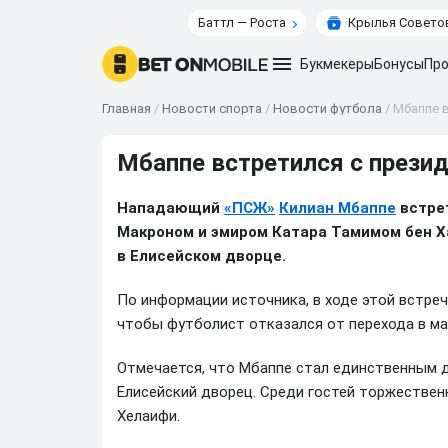
Баттл — Роста
Крылья Советов
Букмекеры
Бонусы
Про
Главная
/
Новости спорта
/
Новости футбола
/
Мбаппе 
Мбаппе встретился с през
Нападающий
«ПСЖ»
Килиан Мбаппе
встре
Макроном и эмиром Катара Тамимом бен Х
в Елисейском дворце.
По информации источника, в ходе этой встре
чтобы футболист отказался от перехода в ма
Отмечается, что Мбаппе стал единственным
Елисейский дворец. Среди гостей торжествен
Хелаифи.