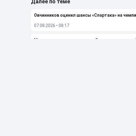
Далее по теме
Овчинников оценил шансы «Спартака» на чемп
07.08.2026
•
08:17
Масалитин не уверен, что в «Спартаке» примут
06.08.2026
•
08:26
Овчинников назвал дураком Ву за нелепый пена
04.08.2026
•
08:29
«Это проблема вратаря и защитника». Лапочки
02.08.2026
•
23:19
Больше новостей
Выбор редакции