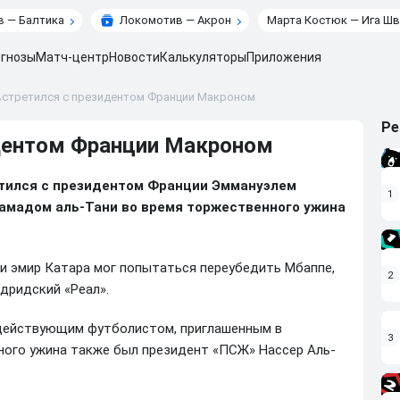
 — Балтика
Локомотив — Акрон
Марта Костюк — Ига Шв
гнозы
Матч-центр
Новости
Калькуляторы
Приложения
встретился с президентом Франции Макроном
Ре
идентом Франции Макроном
тился с президентом Франции Эммануэлем
1
амадом аль-Тани во время торжественного ужина
чи эмир Катара мог попытаться переубедить Мбаппе,
2
дридский «Реал».
 действующим футболистом, приглашенным в
3
ного ужина также был президент «ПСЖ» Нассер Аль-