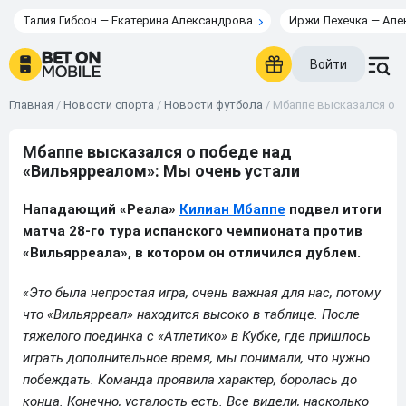
Талия Гибсон — Екатерина Александрова
Иржи Лехечка — Але
Войти
Главная
/
Новости спорта
/
Новости футбола
/
Мбаппе высказался о п
Мбаппе высказался о победе над
«Вильярреалом»: Мы очень устали
Нападающий «Реала»
Килиан Мбаппе
подвел итоги
матча 28-го тура испанского чемпионата против
«Вильярреала», в котором он отличился дублем.
«Это была непростая игра, очень важная для нас, потому
что «Вильярреал» находится высоко в таблице. После
тяжелого поединка с «Атлетико» в Кубке, где пришлось
играть дополнительное время, мы понимали, что нужно
побеждать. Команда проявила характер, боролась до
конца. Конечно, усталость есть. Все видели, насколько