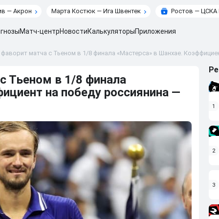
в — Акрон
Марта Костюк — Ига Швентек
Ростов — ЦСКА
гнозы
Матч-центр
Новости
Калькуляторы
Приложения
фаворит матча с Тьеном в 1/8 финала «Мастерса» в Шанхае. Коэффициен
Ре
с Тьеном в 1/8 финала
ициент на победу россиянина —
1
2
3