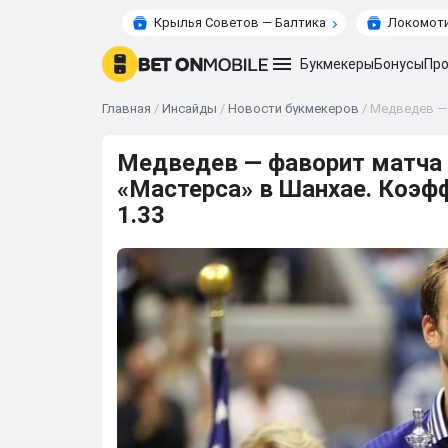
Крылья Советов — Балтика
Локомоти
Букмекеры
Бонусы
Про
Главная
/
Инсайды
/
Новости букмекеров
/
Медведев — 
Медведев — фаворит матча 
«Мастерса» в Шанхае. Коэфф
1.33