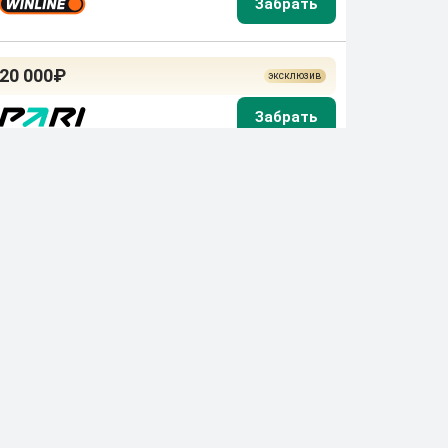
20 000₽
40 000₽
15 000₽
Промокоды