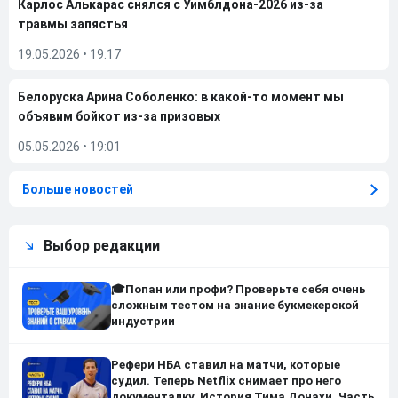
Карлос Алькарас снялся с Уимблдона-2026 из-за
травмы запястья
19.05.2026
•
19:17
Белоруска Арина Соболенко: в какой-то момент мы
объявим бойкот из-за призовых
05.05.2026
•
19:01
Больше новостей
Выбор редакции
🎓Попан или профи? Проверьте себя очень
сложным тестом на знание букмекерской
индустрии
Рефери НБА ставил на матчи, которые
судил. Теперь Netflix снимает про него
документалку. История Тима Донахи. Часть