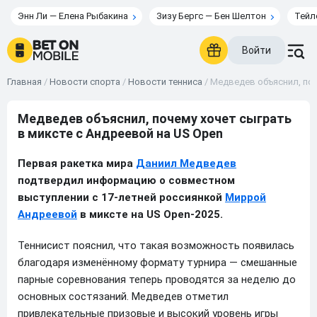
Энн Ли — Елена Рыбакина
Зизу Бергс — Бен Шелтон
Тейл
Войти
Главная
/
Новости спорта
/
Новости тенниса
/
Медведев объяснил, поч
Медведев объяснил, почему хочет сыграть
в миксте с Андреевой на US Open
Первая ракетка мира
Даниил Медведев
подтвердил информацию о совместном
выступлении с 17-летней россиянкой
Миррой
Андреевой
в миксте на US Open-2025.
Теннисист пояснил, что такая возможность появилась
благодаря изменённому формату турнира — смешанные
парные соревнования теперь проводятся за неделю до
основных состязаний. Медведев отметил
привлекательные призовые и высокий уровень игры