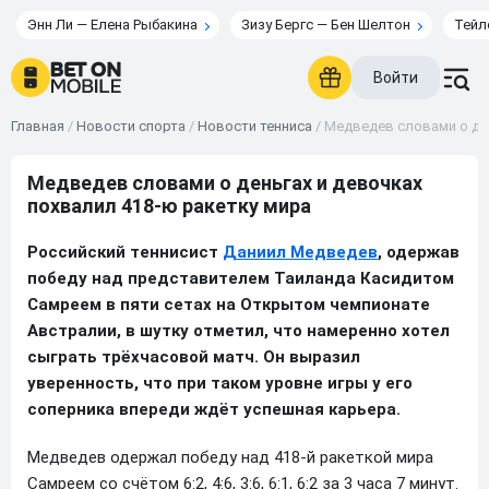
Энн Ли — Елена Рыбакина
Зизу Бергс — Бен Шелтон
Тейл
Войти
Главная
/
Новости спорта
/
Новости тенниса
/
Медведев словами о ден
Медведев словами о деньгах и девочках
похвалил 418-ю ракетку мира
Российский теннисист
Даниил Медведев
, одержав
победу над представителем Таиланда Касидитом
Самреем в пяти сетах на Открытом чемпионате
Австралии, в шутку отметил, что намеренно хотел
сыграть трёхчасовой матч. Он выразил
уверенность, что при таком уровне игры у его
соперника впереди ждёт успешная карьера.
Медведев одержал победу над 418-й ракеткой мира
Самреем со счётом 6:2, 4:6, 3:6, 6:1, 6:2 за 3 часа 7 минут.