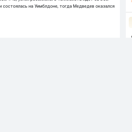
и состоялась на Уимблдоне, тогда Медведев оказался