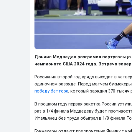
Даниил Медведев разгромил португальца 
чемпионата США 2024 года. Встреча завершил
Россиянин второй год кряду выходит в четве
одиночном разряде. Перед матчем букмекеры 
победу беттора
, который зарядил 370 тысяч р
В прошлом году первая ракетка России уступи
раз в 1/4 финала Медведеву будет противосто
Итальянец без труда обыграл в 1/8 финала То
Букмекеры отдают предпочтение Яннику с кэфо