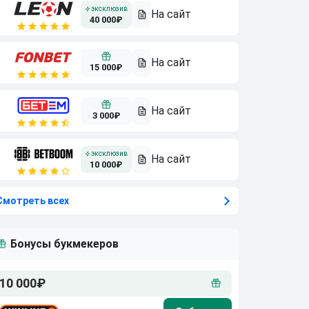
40 000₽
15 000₽
3 000₽
10 000₽
Смотреть всех
Бонусы букмекеров
10 000₽