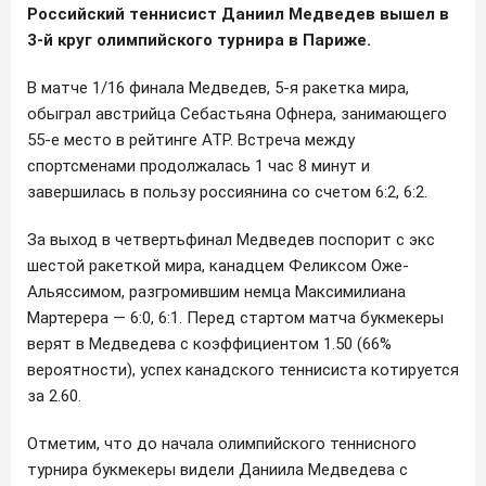
Российский теннисист Даниил Медведев вышел в
3-й круг олимпийского турнира в Париже.
В матче 1/16 финала Медведев, 5-я ракетка мира,
обыграл австрийца Себастьяна Офнера, занимающего
55-е место в рейтинге ATP. Встреча между
спортсменами продолжалась 1 час 8 минут и
завершилась в пользу россиянина со счетом 6:2, 6:2.
За выход в четвертьфинал Медведев поспорит с экс
шестой ракеткой мира, канадцем Феликсом Оже-
Альяссимом, разгромившим немца Максимилиана
Мартерера — 6:0, 6:1. Перед стартом матча букмекеры
верят в Медведева с коэффициентом 1.50 (66%
вероятности), успех канадского теннисиста котируется
за 2.60.
Отметим, что до начала олимпийского теннисного
турнира букмекеры видели Даниила Медведева с