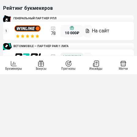
Рейтинг букмекеров
ГЕНЕРАЛЬНЫЙ ПАРТНЕР РПЛ
1
10 000₽
78
BETONMOBILE — ПАРТНЕР PARI 1 ЛИГА
2
71
20 000₽
3
107
30 000₽
BETONMOBILE — ПАРТНЕР ЛЕОН 2 ЛИГА
4
115
40 000₽
5
15 000₽
141