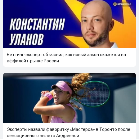
Беттинг-эксперт объяснил, как новый закон скажется на
аффилейт-рынке России
Эксперты назвали фаворитку «Мастерса» в Торонто после
сенсационного вылета Андреевой