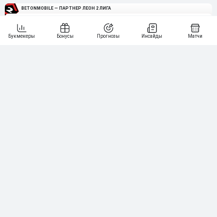
BETONMOBILE — ПАРТНЕР ЛЕОН 2 ЛИГА
4
115
40 000₽
5
15 000₽
141
6
3 000₽
19
7
64
10 000₽
Смотреть всех