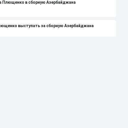
на Плющенко в сборную Азербайджана
лющенко выступать за сборную Азербайджана
 Авериной расстались из-за болезни
странили от работы тренером за травлю