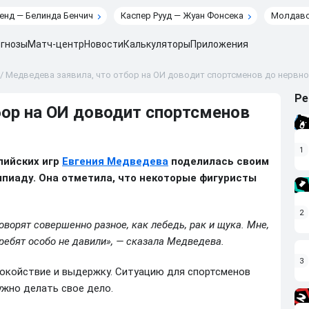
енд — Белинда Бенчич
Каспер Рууд — Жуан Фонсека
Молдавс
гнозы
Матч-центр
Новости
Калькуляторы
Приложения
/
Медведева заявила, что отбор на ОИ доводит спортсменов до нервн
Ре
бор на ОИ доводит спортсменов
1
пийских игр
Евгения Медведева
поделилась своим
мпиаду. Она отметила, что некоторые фигуристы
2
оворят совершенно разное, как лебедь, рак и щука. Мне,
 ребят особо не давили», — сказала Медведева.
3
покойствие и выдержку. Ситуацию для спортсменов
ужно делать свое дело.