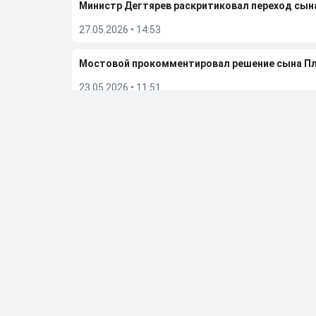
Министр Дегтярев раскритиковал переход сы
27.05.2026
•
14:53
Мостовой прокомментировал решение сына П
23.05.2026
•
11:51
Алиев отреагировал на слухи, что они с Ариной
08.05.2026
•
10:22
Бывшую фигуристку чемпионку ОИ Дюамель от
05.05.2026
•
20:27
Больше новостей
Выбор редакции