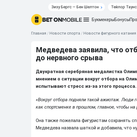
Зизу Бергс — Бен Шелтон
Тейлор Таунс
Букмекеры
Бонусы
Про
Главная
/
Новости спорта
/
Новости фигурного катания
Медведева заявила, что от
до нервного срыва
Двукратная серебряная медалистка Олим
мнением о ситуации вокруг отбора на Оли
испытывают стресс из-за этого процесса.
«Вокруг отбора подняли такой ажиотаж. Люди г
как спортсменке в прошлом, главное, чтобы на
Она также пожелала фигуристам сохранять с
Медведева назвала шаткой и добавила, что н