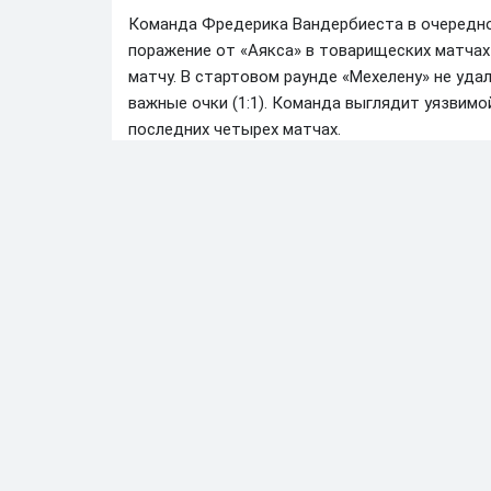
Команда Фредерика Вандербиеста в очередной
поражение от «Аякса» в товарищеских матчах
матчу. В стартовом раунде «Мехелену» не уда
важные очки (1:1). Команда выглядит уязвимой
последних четырех матчах.
Брюгге
«Брюгге» выходит на второй тур в приподня
со счетом 2:1. Самое впечатляющее, что ком
тактическую гибкость, но и психологическую
была их вторая крупная победа подряд — до э
действующего чемпиона «Юнион Сен-Жиллуа». 
делает «Брюгге» одним из главных фаворитов 