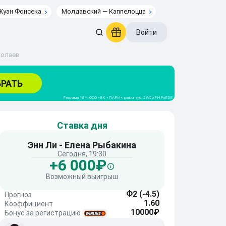
Жуан Фонсека
Молдавский — Каппелоцца
Войти
иколаев
Ставка дня
Энн Ли - Елена Рыбакина
Сегодня, 19:30
+6 000₽
Возможный выигрыш
Ф2 (-4.5)
Прогноз
1.60
Коэффициент
10000₽
Бонус за регистрацию