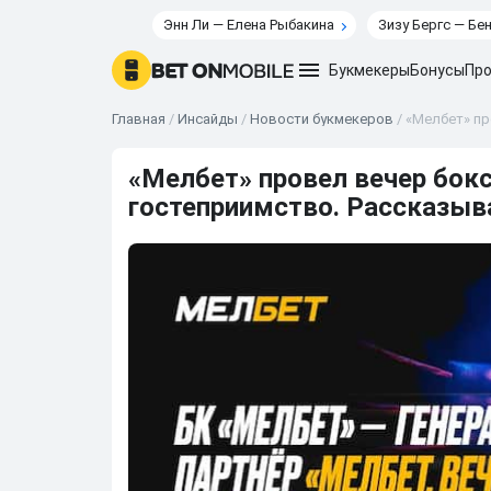
Энн Ли — Елена Рыбакина
Зизу Бергс — Бе
Букмекеры
Бонусы
Про
Главная
/
Инсайды
/
Новости букмекеров
/
«Мелбет» пр
«Мелбет» провел вечер бокс
гостеприимство. Рассказыв