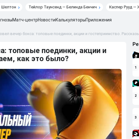
н Шелтон
Тейлор Таунсенд — Белинда Бенчич
Каспер Рууд — 
гнозы
Матч-центр
Новости
Калькуляторы
Приложения
овел вечер бокса: топовые поединки, акции и гостеприимство. Рассказ
Ре
а: топовые поединки, акции и
аем, как это было?
1
2
3