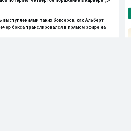
аби потерпел четвертое поражение в карьере (5-
ь выступлениями таких боксеров, как Альберт
Вечер бокса транслировался в прямом эфире на
ая компания «Мелбет», позаботилась о
бет-зону» с безалкогольными коктейлями и
 за участие.
фессионального бокса» — еще одно
ляется надежным партнером российского бокса.
ые турниры, вкладывая значительные ресурсы в
ов для болельщиков.