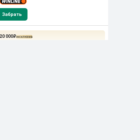
20 000₽
40 000₽
15 000₽