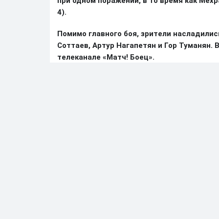
при одном поражении, в то время как Мехр
4).
Помимо главного боя, зрители насладилис
Соттаев, Артур Нагапетян и Гор Туманян. 
телеканале «Матч! Боец».
Генеральный партнер турнира, букмекерск
гостеприимстве, создав комфортную «Мел
промо-акцией с гарантированными призами
Успешное проведение «Мелбет. Вечер про
доказательство того, что БК «Мелбет» яв
Компания регулярно поддерживает подобн
развитие спорта и создание ярких момент
Дмитрий Малик
АВТОР:
Редактор букмекерских новостей