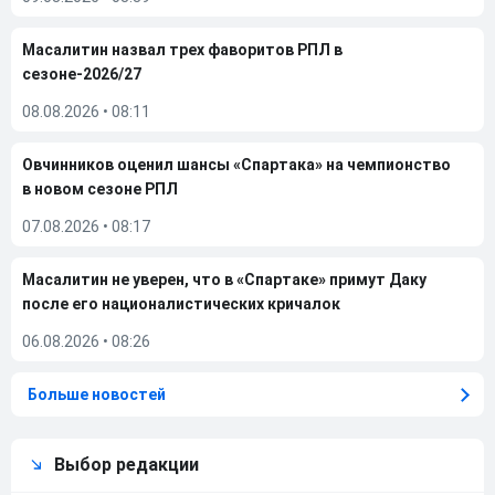
Масалитин назвал трех фаворитов РПЛ в
сезоне-2026/27
08.08.2026
•
08:11
Овчинников оценил шансы «Спартака» на чемпионство
в новом сезоне РПЛ
07.08.2026
•
08:17
Масалитин не уверен, что в «Спартаке» примут Даку
после его националистических кричалок
06.08.2026
•
08:26
Больше новостей
Выбор редакции