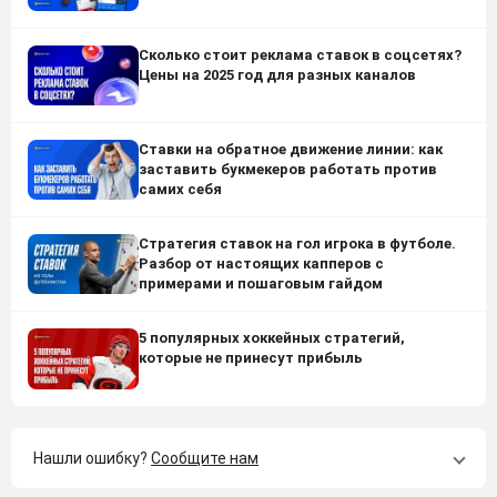
Сколько стоит реклама ставок в соцсетях?
Цены на 2025 год для разных каналов
Ставки на обратное движение линии: как
заставить букмекеров работать против
самих себя
Стратегия ставок на гол игрока в футболе.
Разбор от настоящих капперов с
примерами и пошаговым гайдом
5 популярных хоккейных стратегий,
которые не принесут прибыль
Нашли ошибку?
Сообщите нам