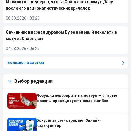
Масалитин не уверен, что в «Спартаке» примут Даку
после его националистических кричалок
06.08.2026
•
08:26
Овчинников назвал дураком Ву за нелепый пенальти в
матче «Спартака»
04.08.2026
•
08:29
Больше новостей
Выбор редакции
Ловушка невозвратных потерь — старые
факапы провоцируют новые ошибки
Бонусы за регистрацию. Онлайн-
калькулятор