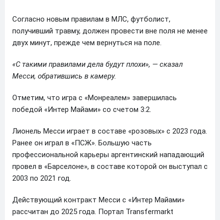
Согласно новым правилам в МЛС, футболист,
получивший травму, должен провести вне поля не менее
двух минут, прежде чем вернуться на поле.
«С такими правилами дела будут плохи», — сказал
Месси, обратившись в камеру.
Отметим, что игра с «Монреалем» завершилась
победой «Интер Майами» со счетом 3:2.
Лионель Месси играет в составе «розовых» с 2023 года.
Ранее он играл в «ПСЖ». Большую часть
профессиональной карьеры аргентинский нападающий
провел в «Барселоне», в составе которой он выступал с
2003 по 2021 год.
Действующий контракт Месси с «Интер Майами»
рассчитан до 2025 года. Портал Transfermarkt