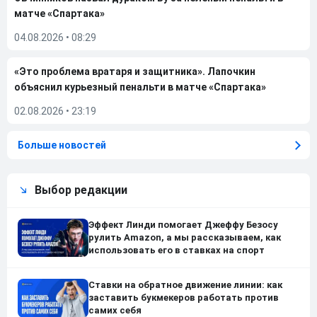
матче «Спартака»
04.08.2026
•
08:29
«Это проблема вратаря и защитника». Лапочкин
объяснил курьезный пенальти в матче «Спартака»
02.08.2026
•
23:19
Больше новостей
Выбор редакции
Эффект Линди помогает Джеффу Безосу
рулить Amazon, а мы рассказываем, как
использовать его в ставках на спорт
Ставки на обратное движение линии: как
заставить букмекеров работать против
самих себя