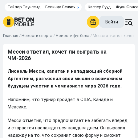
Тейлор Таунсенд — Белинда Бенчич
Каспер Рууд — Жуан Фонс
Войти
Главная
/
Новости спорта
/
Новости футбола
/
Месси ответил, хочет л
Месси ответил, хочет ли сыграть на
ЧМ-2026
Лионель Месси, капитан и нападающий сборной
Аргентины, разъяснил свои мысли о возможном
будущем участии в чемпионате мира 2026 года.
Напомним, что турнир пройдет в США, Канаде и
Мексике.
Месси отметил, что предпочитает не забегать вперед
и старается наслаждаться каждым днем. Он выразил
надежду на то, что сохранит свою форму и сможет