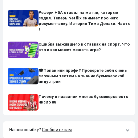
Рефери НБА ставил на матчи, которые
судил. Теперь Netflix снимает про него
документалку. История Тима Донахи. Часть
1
Ошибка выжившего в ставках на спорт. Что
это и как может мешать игре?
🎓Попан или профи? Проверьте себя очень
сложным тестом на знание букмекерской
индустрии
Почему в названии многих букмекеров есть
число 88
Нашли ошибку?
Сообщите нам