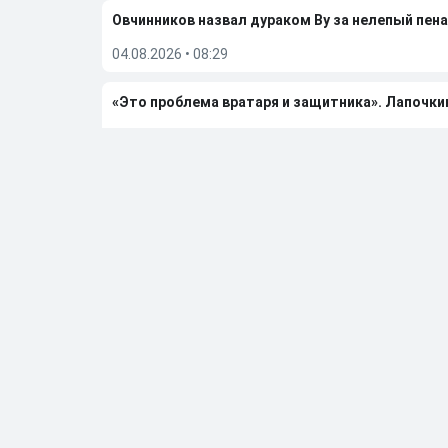
Овчинников назвал дураком Ву за нелепый пена
04.08.2026
•
08:29
«Это проблема вратаря и защитника». Лапочки
02.08.2026
•
23:19
Гаджиев поделился ожиданиями от сезона-202
02.08.2026
•
07:49
Больше новостей
Выбор редакции