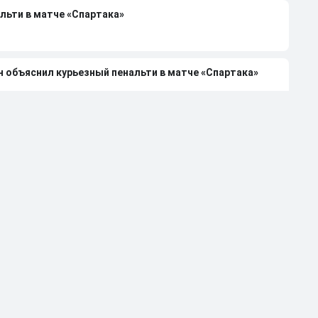
льти в матче «Спартака»
н объяснил курьезный пенальти в матче «Спартака»
6/27 в РПЛ