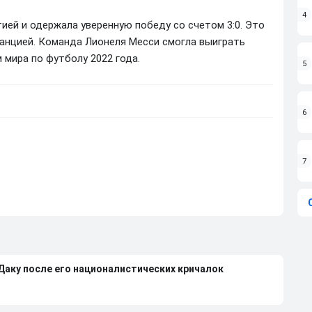
4
ией и одержала уверенную победу со счетом 3:0. Это
ранцией. Команда Лионеля Месси смогла выиграть
 мира по футболу 2022 года.
5
6
7
 Даку после его националистических кричалок