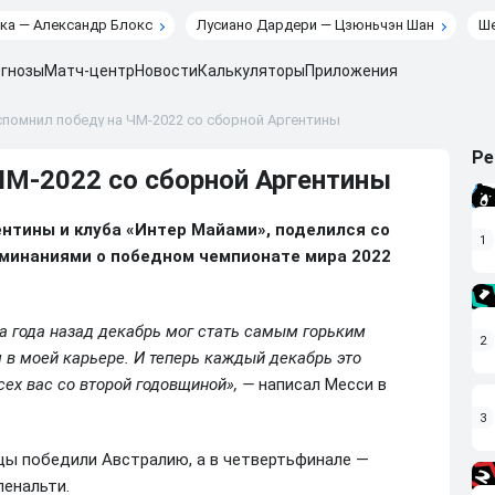
ка — Александр Блокс
Лусиано Дардери — Цзюньчэн Шан
Ше
гнозы
Матч-центр
Новости
Калькуляторы
Приложения
помнил победу на ЧМ-2022 со сборной Аргентины
Ре
ЧМ-2022 со сборной Аргентины
нтины и клуба «Интер Майами», поделился со
1
минаниями о победном чемпионате мира 2022
а года назад декабрь мог стать самым горьким
2
 в моей карьере. И теперь каждый декабрь это
ех вас со второй годовщиной», —
написал Месси в
3
нцы победили Австралию, а в четвертьфинале —
пенальти.