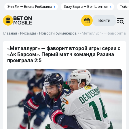
Энн Ли — Елена Рыбакина
Зизу Бергс — Бен Шелтон
Тейл
Войти
Главная
/
Инсайды
/
Новости букмекеров
/
«Металлург» — фаворит вто
«Металлург» — фаворит второй игры серии с
«Ак Барсом». Перый матч команда Разина
проиграла 2:5