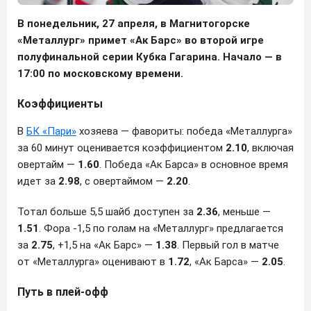
В понедельник, 27 апреля, в Магнитогорске
«Металлург» примет «Ак Барс» во второй игре
полуфинальной серии Кубка Гагарина. Начало — в
17:00 по московскому времени.
Коэффициенты
В
БК «Пари»
хозяева — фавориты: победа «Металлурга»
за 60 минут оценивается коэффициентом
2.10
, включая
овертайм —
1.60
. Победа «Ак Барса» в основное время
идет за
2.98
, с овертаймом —
2.20
.
Тотал больше 5,5 шайб доступен за
2.36
, меньше —
1.51
. Фора -1,5 по голам на «Металлург» предлагается
за
2.75
, +1,5 на «Ак Барс» —
1.38
. Первый гол в матче
от «Металлурга» оценивают в
1.72
, «Ак Барса» —
2.05
.
Путь в плей-офф