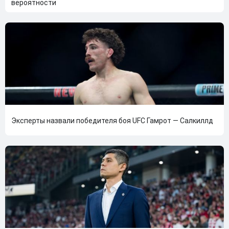
вероятности
Эксперты назвали победителя боя UFC Гамрот — Салкиллд