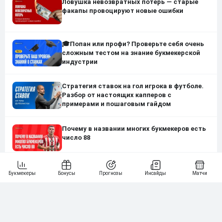
Ловушка невозвратных потерь — старые
факапы провоцируют новые ошибки
🎓Попан или профи? Проверьте себя очень
сложным тестом на знание букмекерской
индустрии
Стратегия ставок на гол игрока в футболе.
Разбор от настоящих капперов с
примерами и пошаговым гайдом
Почему в названии многих букмекеров есть
число 88
Инсайд трейдера Betfair — 18 параметров,
по которым букмекеры вычисляют умные
аккаунты
Как управлять деньгами в ставках на спорт:
полный гид по банкролл-менеджменту