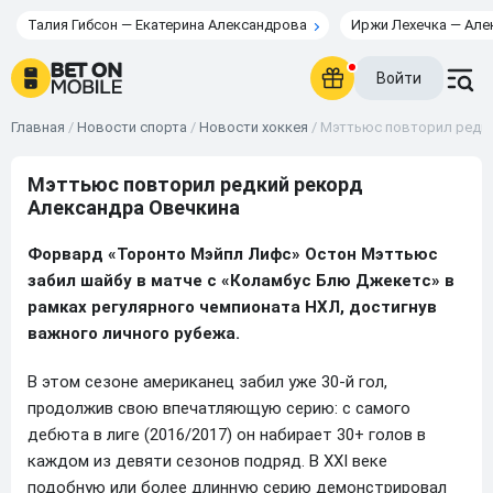
Талия Гибсон — Екатерина Александрова
Иржи Лехечка — Але
Войти
Главная
/
Новости спорта
/
Новости хоккея
/
Мэттьюс повторил редки
Мэттьюс повторил редкий рекорд
Александра Овечкина
Форвард «Торонто Мэйпл Лифс» Остон Мэттьюс
забил шайбу в матче с «Коламбус Блю Джекетс» в
рамках регулярного чемпионата НХЛ, достигнув
важного личного рубежа.
В этом сезоне американец забил уже 30-й гол,
продолжив свою впечатляющую серию: с самого
дебюта в лиге (2016/2017) он набирает 30+ голов в
каждом из девяти сезонов подряд. В XXI веке
подобную или более длинную серию демонстрировал