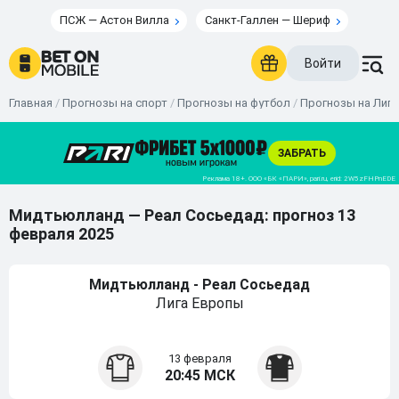
ПСЖ — Астон Вилла
Санкт-Галлен — Шериф
Войти
Главная
/
Прогнозы на спорт
/
Прогнозы на футбол
/
Прогнозы на Лиг
Мидтьюлланд — Реал Сосьедад: прогноз 13
февраля 2025
Мидтьюлланд - Реал Сосьедад
Лига Европы
13 февраля
20:45 МСК