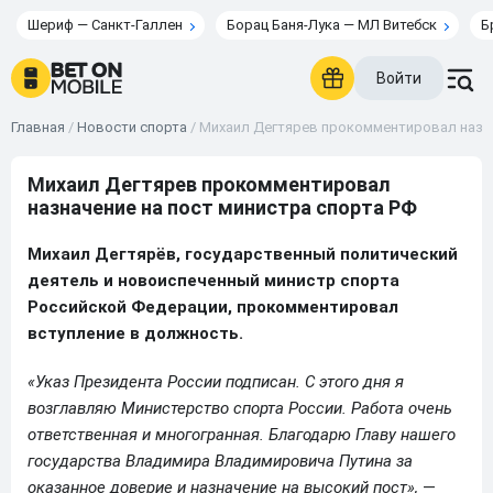
Шериф — Санкт-Галлен
Борац Баня-Лука — МЛ Витебск
Б
Войти
Главная
/
Новости спорта
/
Михаил Дегтярев прокомментировал назна
Михаил Дегтярев прокомментировал
назначение на пост министра спорта РФ
Михаил Дегтярёв, государственный политический
деятель и новоиспеченный министр спорта
Российской Федерации, прокомментировал
вступление в должность.
«Указ Президента России подписан. С этого дня я
возглавляю Министерство спорта России. Работа очень
ответственная и многогранная. Благодарю Главу нашего
государства Владимира Владимировича Путина за
оказанное доверие и назначение на высокий пост»,
—