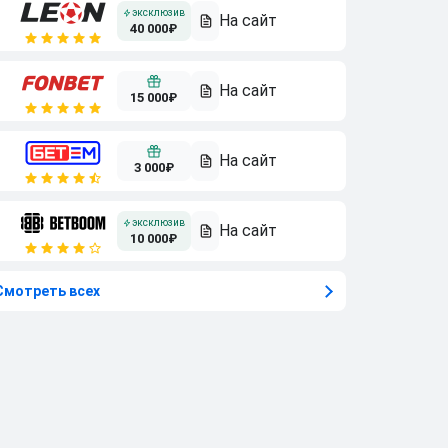
40 000₽
15 000₽
3 000₽
10 000₽
Смотреть всех