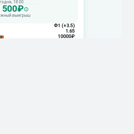
годня, 18:00
 500₽
ожный выигрыш
Ф1 (+3.5)
1.65
10000₽
+2%
Прибыль
орить ставку
ть прогноз >