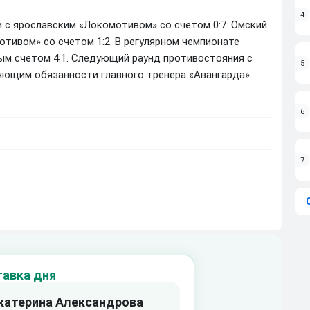
4
и с ярославским «Локомотивом» со счетом 0:7. Омский
отивом» со счетом 1:2. В регулярном чемпионате
м счетом 4:1. Следующий раунд противостояния с
5
яющим обязанности главного тренера «Авангарда»
6
7
тавка дня
Екатерина Александрова