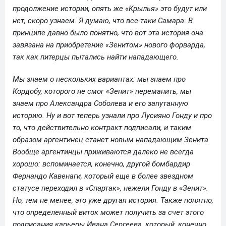
продолжение истории, опять же «Крылья» это будут или
нет, скоро узнаем. Я думаю, что все-таки Самара. В
принципе давно было понятно, что вот эта история она
завязана на приобретение «Зенитом» нового форварда,
так как питерцы пытались найти нападающего.
Мы знаем о нескольких вариантах: мы знаем про
Кордобу, которого не смог «Зенит» переманить, мы
знаем про Александра Соболева и его запутанную
историю. Ну и вот теперь узнали про Лусияно Гонду и про
то, что действительно контракт подписали, и таким
образом аргентинец станет новым нападающим Зенита.
Вообще аргентинцы приживаются далеко не всегда
хорошо: вспоминается, конечно, другой бомбардир
Фернандо Кавенаги, который еще в более звездном
статусе переходил в «Спартак», нежели Гонду в «Зенит».
Но, тем не менее, это уже другая история. Также понятно,
что определенный виток может получить за счет этого
подписания карьеры Ивана Сергеева, который, конечно,