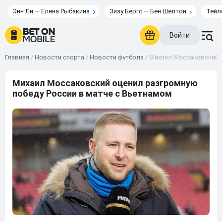
Энн Ли — Елена Рыбакина
Зизу Бергс — Бен Шелтон
Тейл
Войти
Главная
/
Новости спорта
/
Новости футбола
/
Михаил Моссаковский о
Михаил Моссаковский оценил разгромную
победу России в матче с Вьетнамом