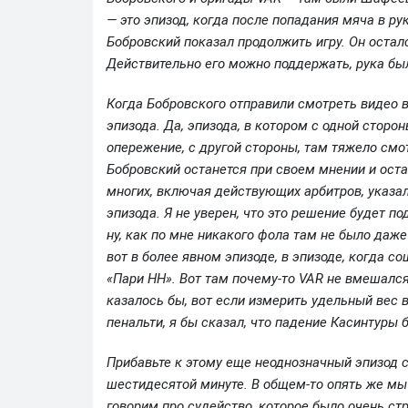
— это эпизод, когда после попадания мяча в р
Бобровский показал продолжить игру. Он остал
Действительно его можно поддержать, рука бы
Когда Бобровского отправили смотреть видео в
эпизода. Да, эпизода, в котором с одной сторо
опережение, с другой стороны, там тяжело смо
Бобровский останется при своем мнении и оста
многих, включая действующих арбитров, указа
эпизода. Я не уверен, что это решение будет 
ну, как по мне никакого фола там не было даже
вот в более явном эпизоде, в эпизоде, когда с
«Пари НН». Вот там почему-то VAR не вмешался 
казалось бы, вот если измерить удельный вес во
пенальти, я бы сказал, что падение Касинтуры
Прибавьте к этому еще неоднозначный эпизод с
шестидесятой минуте. В общем-то опять же мы
говорим про судейство, которое было очень ст