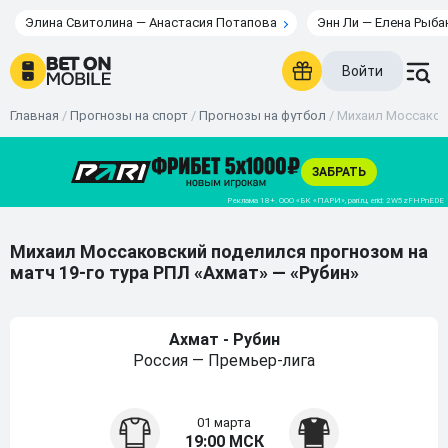
Элина Свитолина — Анастасия Потапова
Энн Ли — Елена Рыба
Войти
Главная
/
Прогнозы на спорт
/
Прогнозы на футбол
/
Михаил Моссаковс
Михаил Моссаковский поделился прогнозом на
матч 19-го тура РПЛ «Ахмат» — «Рубин»
Ахмат - Рубин
Россия — Премьер-лига
01 марта
19:00 МСК