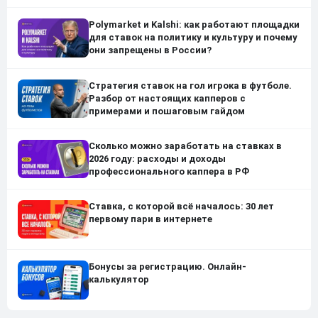
Polymarket и Kalshi: как работают площадки
для ставок на политику и культуру и почему
они запрещены в России?
Стратегия ставок на гол игрока в футболе.
Разбор от настоящих капперов с
примерами и пошаговым гайдом
Сколько можно заработать на ставках в
2026 году: расходы и доходы
профессионального каппера в РФ
Ставка, с которой всё началось: 30 лет
первому пари в интернете
Бонусы за регистрацию. Онлайн-
калькулятор