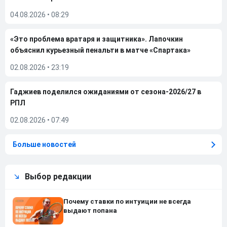
04.08.2026
•
08:29
«Это проблема вратаря и защитника». Лапочкин
объяснил курьезный пенальти в матче «Спартака»
02.08.2026
•
23:19
Гаджиев поделился ожиданиями от сезона-2026/27 в
РПЛ
02.08.2026
•
07:49
Больше новостей
Выбор редакции
Почему ставки по интуиции не всегда
выдают попана