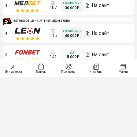
3
107
30 000₽
BETONMOBILE — ПАРТНЕР ЛЕОН 2 ЛИГА
4
115
40 000₽
5
15 000₽
141
6
3 000₽
19
7
64
10 000₽
Смотреть всех