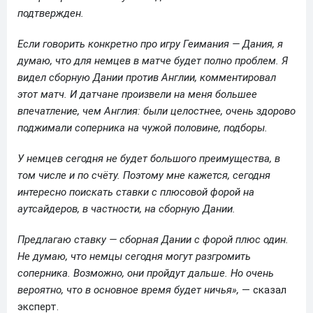
подтвержден.
Если говорить конкретно про игру Геимания — Дания, я
думаю, что для немцев в матче будет полно проблем. Я
видел сборную Дании против Англии, комментировал
этот матч. И датчане произвели на меня большее
впечатление, чем Англия: были целостнее, очень здорово
поджимали соперника на чужой половине, подборы.
У немцев сегодня не будет большого преимущества, в
том числе и по счёту. Поэтому мне кажется, сегодня
интересно поискать ставки с плюсовой форой на
аутсайдеров, в частности, на сборную Дании.
Предлагаю ставку — сборная Дании с форой плюс один.
Не думаю, что немцы сегодня могут разгромить
соперника. Возможно, они пройдут дальше. Но очень
вероятно, что в основное время будет ничья»
,
— сказал
эксперт.