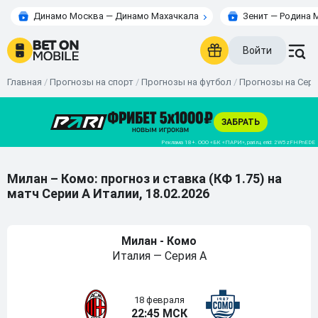
Динамо Москва — Динамо Махачкала
Зенит — Родина 
Войти
Главная
/
Прогнозы на спорт
/
Прогнозы на футбол
/
Прогнозы на Сер
Милан – Комо: прогноз и ставка (КФ 1.75) на
матч Серии А Италии, 18.02.2026
Милан - Комо
Италия — Серия А
18 февраля
22:45 МСК