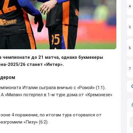
4
5
6
 чемпионате до 21 матча, однако букмекеры
на-2025/26 станет «Интер».
7
идером
мпионата Италии сыграла вничью с «Ромой» (1:1).
 А «Милан» потерпел в 1-м туре дома от «Кремонезе»
езоне 4 поражение, по итогам тура оторвался от
азгромили «Пизу» (6:2).