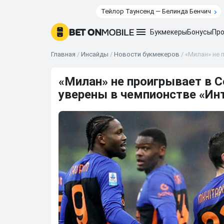
Тейлор Таунсенд — Белинда Бенчич
Букмекеры
Бонусы
Про
Главная
/
Инсайды
/
Новости букмекеров
/
«Милан» не 
«Милан» не проигрывает в С
уверены в чемпионстве «Ин