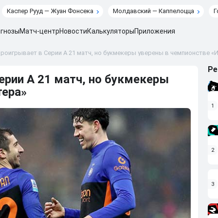
Каспер Рууд — Жуан Фонсека
Молдавский — Каппелоцца
Г
гнозы
Матч-центр
Новости
Калькуляторы
Приложения
проигрывает в Серии А 21 матч, но букмекеры уверены в чемпионстве «
Ре
ерии А 21 матч, но букмекеры
тера»
1
2
3