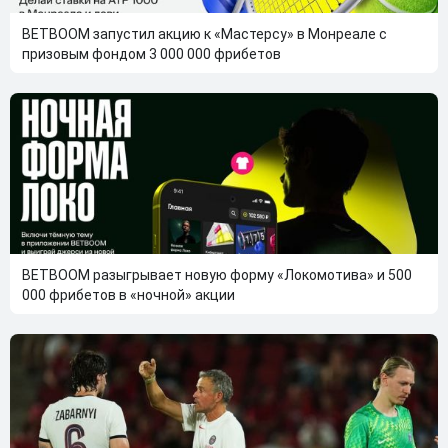
BETBOOM запустил акцию к «Мастерсу» в Монреале с
призовым фондом 3 000 000 фрибетов
BETBOOM разыгрывает новую форму «Локомотива» и 500
000 фрибетов в «ночной» акции