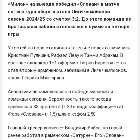
«Милан» на выезде победил «Слован» в матче
пятого тура общего этапа Лиги чемпионов
сезона-2024/25 со счетом 3:2. До этого команда из
Братиславы забила столько же в сумме за четыре
игры.
У гостей на поле стадиона «Тегельне поле» отличились
Кристиан Пулишич, Рафаэл Леау и Тэмми Абрахам. В
составе словаков 1+1 оформил Тигран Барсегян — он
стал вторым армянином, забившим в Лиге чемпионов,
после Генриха Мхитаряна.
Аналитики не сомневались в победе миланской
команды сегодня. Вероятность такого исхода
превышала 83 процента (1.20 в виде коэффициента).
Фора «Слована» (+1.5) шла с кэфом 2.50.
Главный тренер хозяев — Владимир Вайсс, который
ранее работал в раменском «Сатурне». Его «Слован»