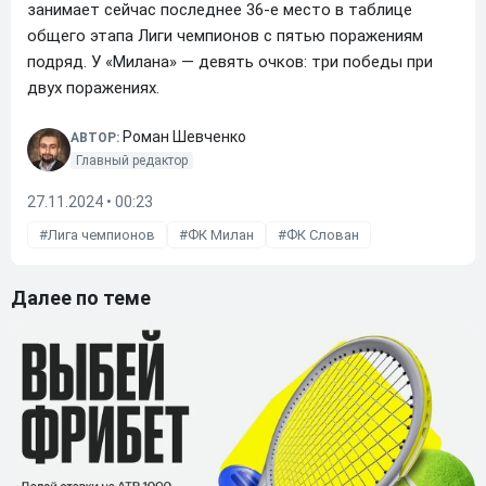
занимает сейчас последнее 36-е место в таблице
общего этапа Лиги чемпионов с пятью поражениям
подряд. У «Милана» — девять очков: три победы при
двух поражениях.
Роман Шевченко
АВТОР:
Главный редактор
27.11.2024 • 00:23
Лига чемпионов
ФК Милан
ФК Слован
Далее по теме