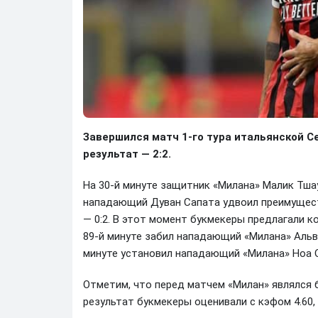
Завершился матч 1-го тура итальянской С
результат — 2:2.
На 30-й минуте защитник «Милана» Малик Тшау
нападающий Дуван Сапата удвоил преимуществ
— 0:2. В этот момент букмекеры предлагали к
89-й минуте забил нападающий «Милана» Альв
минуте установил нападающий «Милана» Ноа 
Отметим, что перед матчем «Милан» являлся 
результат букмекеры оценивали с кэфом 4.60,