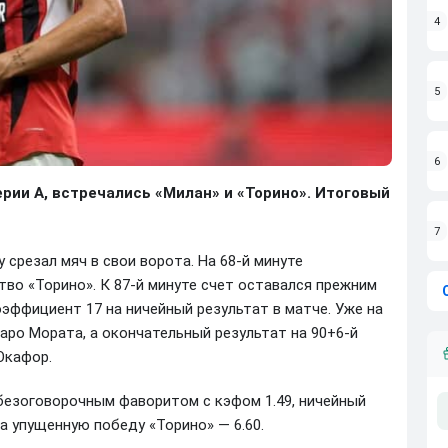
4
5
6
ерии А, встречались «Милан» и «Торино». Итоговый
7
 срезал мяч в свои ворота. На 68-й минуте
о «Торино». К 87-й минуте счет оставался прежним
оэффициент 17 на ничейный результат в матче. Уже на
аро Мората, а окончательный результат на 90+6-й
Окафор.
безоговорочным фаворитом с кэфом 1.49, ничейный
 а упущенную победу «Торино» — 6.60.