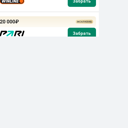
20 000₽
40 000₽
15 000₽
Промокоды