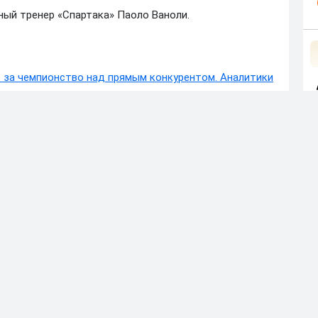
ный тренер «Спартака» Паоло Ваноли.
е за чемпионство над прямым конкурентом. Аналитики