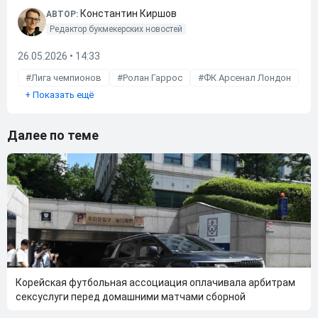
Константин Киршов
АВТОР:
Редактор букмекерских новостей
26.05.2026 • 14:33
Лига чемпионов
Ролан Гаррос
ФК Арсенал Лондон
+
Показать ещё
Далее по теме
Корейская футбольная ассоциация оплачивала арбитрам
сексуслуги перед домашними матчами сборной