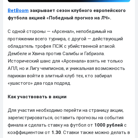
BetBoom
закрывает сезон клубного европейского
футбола акцией «Победный прогноз на ЛЧ».
С одной стороны — «Арсенал», непобедимый на
протяжении всего турнира, с другой — действующий
обладатель трофея ПСЖ с убийственной атакой.
Дембеле и Хвича против Салибы и Габриэла.
Исторический шанс для «Арсенала» взять не только
АПЛ, но и Лигу чемпионов, и уникальная возможность
парижан войти в элитный клуб тех, кто забирал
«ушастого» два года подряд.
Как участвовать в акции
Для участия необходимо перейти на страницу акции,
зарегистрироваться, оставить прогнозы на события
финала и сделать ставку на футбол от
1000 рублей
с
коэффициентом от
1.30
. Ставки также можно делать в