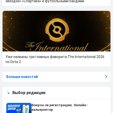
звездой» «Спартака» и футбольными бандами
Уже названы три главных фаворита The International 2026
по Dota 2
Больше новостей
Выбор редакции
Бонусы за регистрацию. Онлайн-
калькулятор