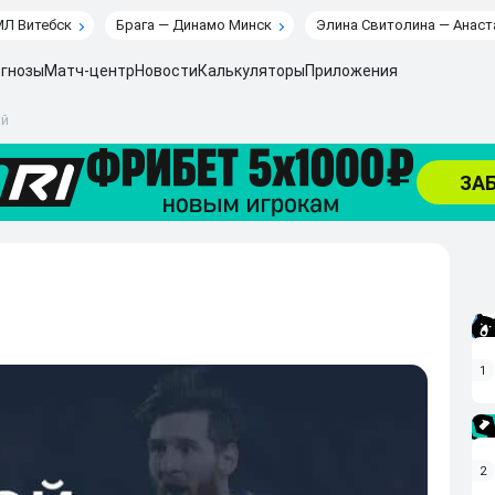
МЛ Витебск
Брага — Динамо Минск
Элина Свитолина — Анаст
гнозы
Матч-центр
Новости
Калькуляторы
Приложения
ой
1
2