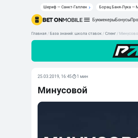
Шериф — Санкт-Галлен
Борац Баня-Лука — 
Букмекеры
Бонусы
Про
Главная
/
База знаний: школа ставок
/
Сленг
/
Минусов
25.03.2019, 16:45
1 мин
Минусовой