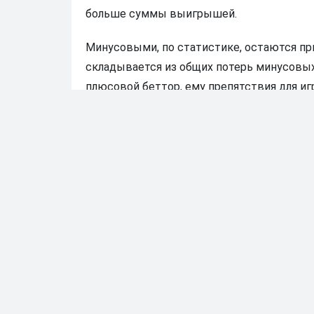
больше суммы выигрышей.
Минусовыми, по статистике, остаются п
складывается из общих потерь минусовых 
плюсовой беттор, ему препятствия для игр
У плюсовых игроков тоже бывают минусов
сумел выйти в плюс, то о ставках на спор
Предыдущая статья
Минималка
Юрий Стадник
Редактор и автор Betonmobile
Редактор и автор Betonmobile