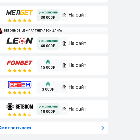
30 000₽
BETONMOBILE — ПАРТНЕР ЛЕОН 2 ЛИГА
40 000₽
15 000₽
3 000₽
10 000₽
Смотреть всех