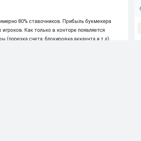
римерно 80% ставочников. Прибыль букмекера
игроков. Как только в конторе появляется
ы (порезка счета, блокировка аккаунта и т.д).
ые периоды. Если беттор за два-три года не
т лучше забыть.
Следующая статья
На дистанции