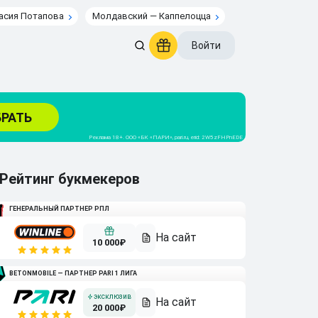
асия Потапова
Молдавский — Каппелоцца
Войти
Рейтинг букмекеров
ГЕНЕРАЛЬНЫЙ ПАРТНЕР РПЛ
10 000₽
BETONMOBILE — ПАРТНЕР PARI 1 ЛИГА
20 000₽