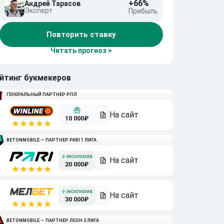
+66%
Андрей Тарасов
Эксперт
Прибыль
Повторить ставку
Читать прогноз >
йтинг букмекеров
ГЕНЕРАЛЬНЫЙ ПАРТНЕР РПЛ
10 000₽
BETONMOBILE — ПАРТНЕР PARI 1 ЛИГА
20 000₽
30 000₽
BETONMOBILE — ПАРТНЕР ЛЕОН 2 ЛИГА