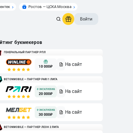
ентек
Ростов — ЦСКА Москва
Войти
йтинг букмекеров
ГЕНЕРАЛЬНЫЙ ПАРТНЕР РПЛ
10 000₽
BETONMOBILE — ПАРТНЕР PARI 1 ЛИГА
20 000₽
30 000₽
BETONMOBILE — ПАРТНЕР ЛЕОН 2 ЛИГА