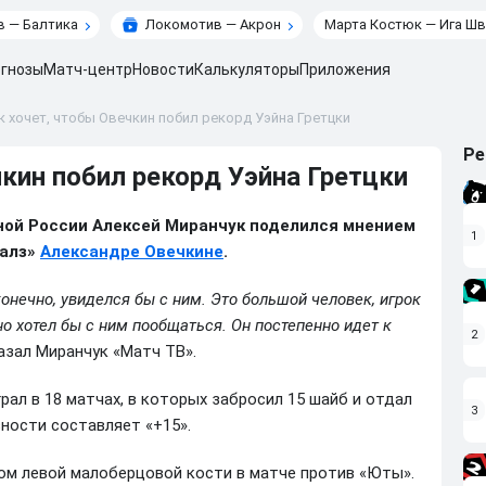
 — Балтика
Локомотив — Акрон
Марта Костюк — Ига Шв
гнозы
Матч-центр
Новости
Калькуляторы
Приложения
 хочет, чтобы Овечкин побил рекорд Уэйна Гретцки
Ре
кин побил рекорд Уэйна Гретцки
ой России Алексей Миранчук поделился мнением
1
талз»
Александре Овечкине
.
 конечно, увиделся бы с ним. Это большой человек, игрок
но хотел бы с ним пообщаться. Он постепенно идет к
2
казал Миранчук «Матч ТВ».
ал в 18 матчах, в которых забросил 15 шайб и отдал
3
ности составляет «+15».
ом левой малоберцовой кости в матче против «Юты».