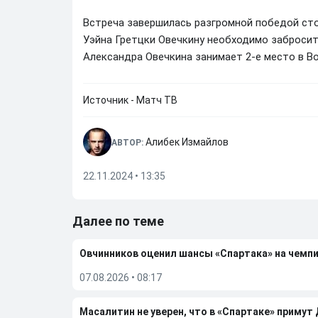
Встреча завершилась разгромной победой сто
Уэйна Гретцки Овечкину необходимо забросит
Александра Овечкина занимает 2-е место в В
Источник - Матч ТВ
Алибек Измайлов
АВТОР:
22.11.2024 • 13:35
Далее по теме
Овчинников оценил шансы «Спартака» на чемп
07.08.2026
•
08:17
Масалитин не уверен, что в «Спартаке» примут