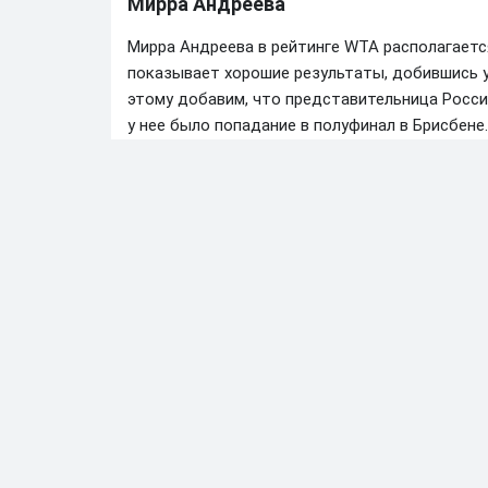
Мирра Андреева
Мирра Андреева в рейтинге WTA располагаетс
показывает хорошие результаты, добившись уж
этому добавим, что представительница Росси
у нее было попадание в полуфинал в Брисбене
далеко по сетке забираться не удавалось. В М
американке Аманде Анисимовой (6:7 6:2 3:6), а
соотечественнице Екатерине Александровой (3:
Мария Боузкова
Мария Боузкова в мировом табели о рангах на
представительница Чехии пока успела провест
семь поражений. Из результатов же теннисис
четвертьфиналы в Брисбене и Боготе. Причем
рейтинговой польке Катажине Каве (7:5 1:6 5:
сетах над Ренатой Сарасуа из Мексики (6:2 4:6 