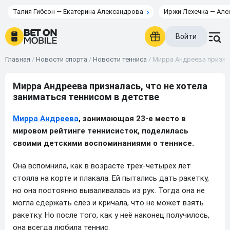
Талия Гибсон — Екатерина Александрова
Иржи Лехечка — Але
Войти
Главная
/
Новости спорта
/
Новости тенниса
/
Мирра Андреева признал
Мирра Андреева призналась, что не хотела
заниматься теннисом в детстве
Мирра Андреева
, занимающая 23-е место в
мировом рейтинге теннисисток, поделилась
своими детскими воспоминаниями о теннисе.
Она вспомнила, как в возрасте трёх-четырёх лет
стояла на корте и плакала. Ей пытались дать ракетку,
но она постоянно вываливалась из рук. Тогда она не
могла сдержать слёз и кричала, что не может взять
ракетку. Но после того, как у неё наконец получилось,
она всегда любила теннис.