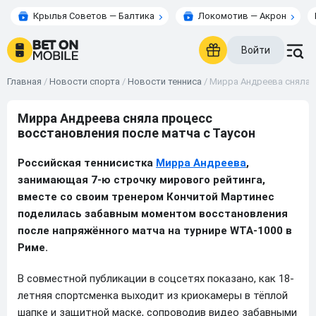
Крылья Советов — Балтика
Локомотив — Акрон
Войти
Главная
/
Новости спорта
/
Новости тенниса
/
Мирра Андреева сняла п
Мирра Андреева сняла процесс
восстановления после матча с Таусон
Российская теннисистка
Мирра Андреева
,
занимающая 7-ю строчку мирового рейтинга,
вместе со своим тренером Кончитой Мартинес
поделилась забавным моментом восстановления
после напряжённого матча на турнире WTA-1000 в
Риме.
В совместной публикации в соцсетях показано, как 18-
летняя спортсменка выходит из криокамеры в тёплой
шапке и защитной маске, сопроводив видео забавными