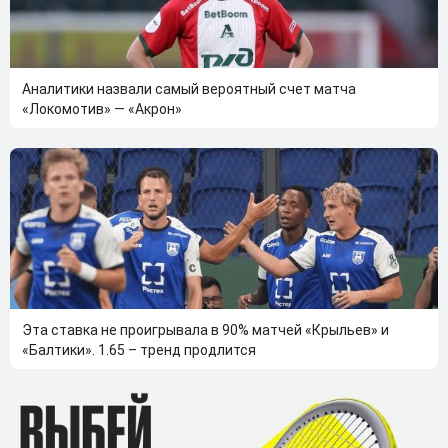
Аналитики назвали самый вероятный счет матча
«Локомотив» — «Акрон»
Эта ставка не проигрывала в 90% матчей «Крыльев» и
«Балтики». 1.65 – тренд продлится