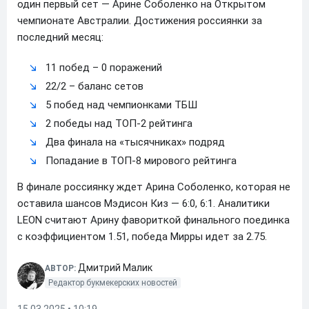
один первый сет — Арине Соболенко на Открытом
чемпионате Австралии. Достижения россиянки за
последний месяц:
11 побед – 0 поражений
22/2 – баланс сетов
5 побед над чемпионками ТБШ
2 победы над ТОП-2 рейтинга
Два финала на «тысячниках» подряд
Попадание в ТОП-8 мирового рейтинга
В финале россиянку ждет Арина Соболенко, которая не
оставила шансов Мэдисон Киз — 6:0, 6:1. Аналитики
LEON считают Арину фавориткой финального поединка
с коэффициентом 1.51, победа Мирры идет за 2.75.
Дмитрий Малик
АВТОР:
Редактор букмекерских новостей
15.03.2025 • 10:19