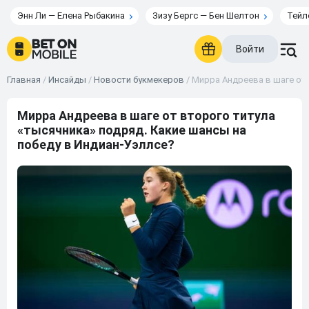
Энн Ли — Елена Рыбакина
Зизу Бергс — Бен Шелтон
Тейл
Войти
Главная
/
Инсайды
/
Новости букмекеров
/
Мирра Андреева в шаге от 
Мирра Андреева в шаге от второго титула
«тысячника» подряд. Какие шансы на
победу в Индиан-Уэллсе?