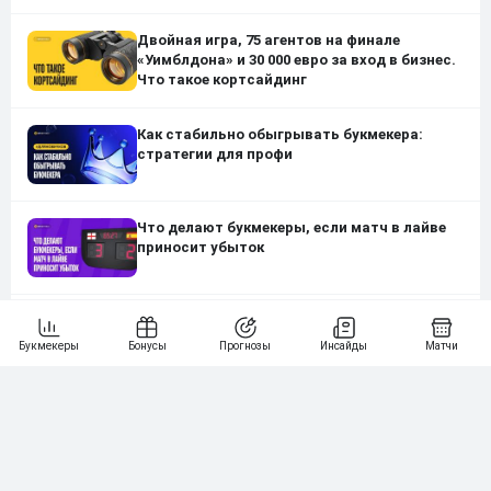
Двойная игра, 75 агентов на финале
«Уимблдона» и 30 000 евро за вход в бизнес.
Что такое кортсайдинг
Как стабильно обыгрывать букмекера:
стратегии для профи
Что делают букмекеры, если матч в лайве
приносит убыток
Сколько можно заработать на ставках в
2026 году: расходы и доходы
профессионального каппера в РФ
Нашли ошибку?
Сообщите нам